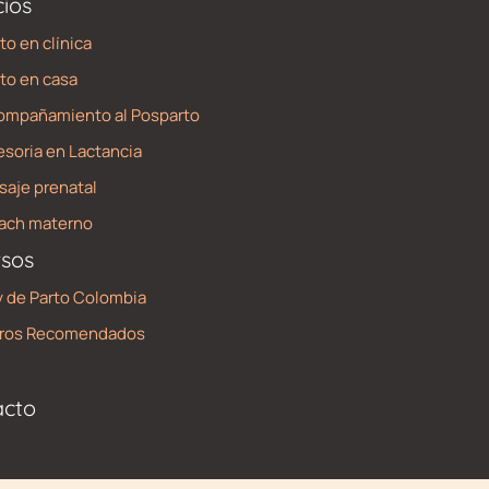
cios
to en clínica
to en casa
ompañamiento al Posparto
soria en Lactancia
aje prenatal
ach materno
sos
 de Parto Colombia
bros Recomendados
acto