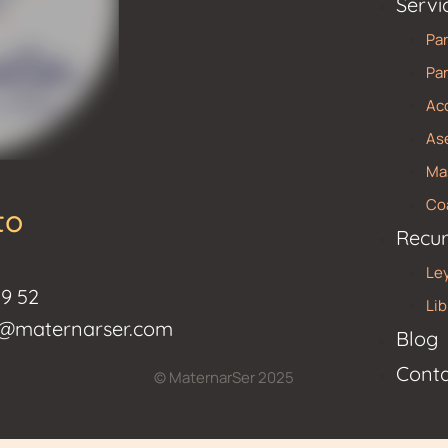
Servi
Par
Par
Ac
Ase
Mas
Co
to
Recur
Ley
59 52
Li
as@maternarser.com
Blog
Cont
© MaternarSer 2025