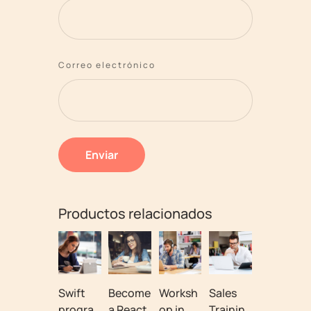
Correo electrónico
Productos relacionados
Swift
Become
Worksh
Sales
progra
a React
op in
Trainin