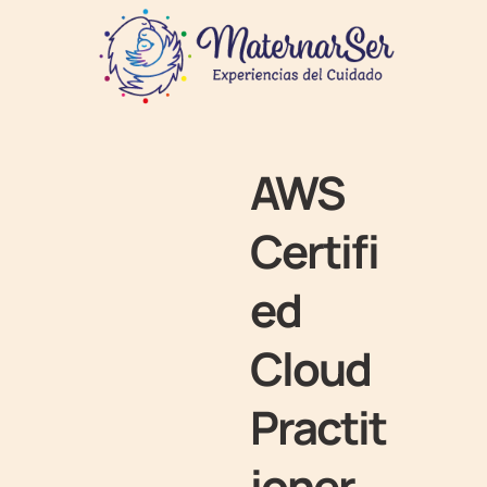
AWS
Certifi
ed
Cloud
Practit
ioner